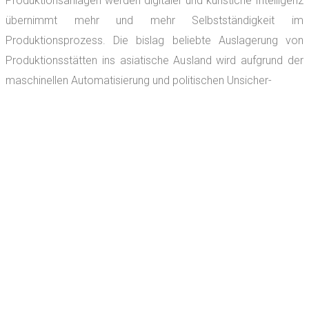
Produktionsanlagen werden digitaler und künstiche Intelligenz
übernimmt mehr und mehr Selbstständigkeit im
Produktionsprozess. Die bislag beliebte Auslagerung von
Produktionsstätten ins asiatische Ausland wird aufgrund der
maschinellen Automatisierung und politischen Unsicher-
heiten unnötig und verzichtbar.
Friede Architektur
plant und
verwirklicht visionäre Produktionsgebäude unter
Berücksichtigung finanzieller, technologischer und
zukunftsfähigen Aspekten individuell für jeden Industriezweig.
BÜRO | VERWALTUNG